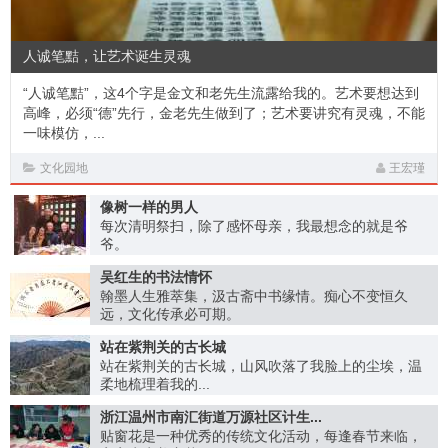
人诚笔黠，让艺术诞生灵魂
“人诚笔黠”，这4个字是金文和老先生流露给我的。艺术要想达到
高峰，必须“德”先行，金老先生做到了；艺术要讲究有灵魂，不能
一味模仿，...
文化园地
王宏瑾
像树一样的男人
每次清明祭扫，除了感怀母亲，我最想念的就是爷
爷。
吴红生的书法情怀
翰墨人生雅萃集，汲古斋中书缘情。痴心不变恒久
远，文化传承必可期。
站在紫荆关的古长城
​站在紫荆关的古长城，山风吹落了我脸上的尘埃，温
柔地梳理着我的...
浙江温州市南汇街道万源社区计生...
贴窗花是一种优秀的传统文化活动，每逢春节来临，