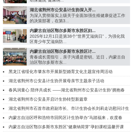
幼保健院“健康纳...
湖北省荆州市公安县计生协深入开...
为深入贯彻落实上级关于全面加强生殖健康促进工作
的决策部署，在第3...
内蒙古自治区鄂尔多斯市东胜区妇...
2025年12月1日是第38个“世界艾滋病日”，为强化我
区青少年艾滋病防...
内蒙古自治区鄂尔多斯市东胜区计...
青春成长需指引，亲子沟通是密钥。近日，内蒙古自
治区鄂尔多斯市东...
黑龙江省绥化市肇东市开展新型婚育文化主题宣传周活动
湖北省荆州市公安县计生协开展母亲节主题亲子活动
春风润童心 陪伴共成长 ——湖北省荆州市公安县计生协“拥抱春
光”系列亲子活动温暖启航
湖北省荆州市公安县开启计生协转型新篇章
湖北省荆州市石首市政府副市长、市计生协会长刘莉走访慰问计生
特殊家庭
内蒙古自治区呼和浩特市回民区计生协举办“马踏福来，欢度春
节”暖心活动
内蒙古自治区鄂尔多斯市东胜区“健康纳荷芽”孕妇课程温馨开课