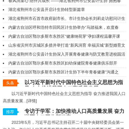
春风润童心 陪伴共成长 ——湖北省荆州市公安县计生协“拥抱春
光”系列亲子活动温暖启航
湖北省荆州市公安县开启计生协转型新篇章
湖北省荆州市石首市政府副市长、市计生协会长刘莉走访慰问计生
特殊家庭
内蒙古自治区呼和浩特市回民区计生协举办“马踏福来，欢度春
节”暖心活动
内蒙古自治区鄂尔多斯市东胜区“健康纳荷芽”孕妇课程温馨开课
山东省滨州市滨城区多措并举打造“新风润育 幸福滨城”新型婚育文
化品牌
湖北省荆州市公安县计生协深入开展青春健康与防艾教育进校园活
动
内蒙古自治区鄂尔多斯市东胜区妇幼保健院青春健康俱乐部开
展“红丝带护健康，共筑无艾防线”活动
内蒙古自治区鄂尔多斯市东胜区计生协下半年青春健康“沟通之
道”家长课堂圆满落幕
以习近平新时代中国特色社会主义思想为指
头条
导 奋力推进我国人口高质量发展
以习近平新时代中国特色社会主义思想为指导 奋力推进我国人口
高质量发展...
[详情]
专访于学军：加快推动人口高质量发展 奋力
推荐
谱写人口工作新篇章
2023年5月，习近平总书记主持召开二十届中央财经委员会第一