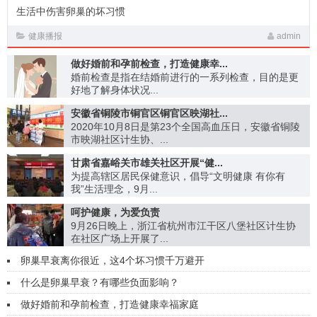
生活中伤害卵巢的坏习惯
健康播报
admin
做好婚前和孕前检查，打造健康幸...
婚前检查是指在结婚前进行的一系列检查，目的是更
好地了解身体状况...
安徽省铜陵市铜官区铜官区映湖社...
2020年10月8日是第23个全国高血压日，安徽省铜陵
市映湖社区计生协、...
甘肃省嘉峪关市雄关社区开展“健...
为提高辖区居民保健意识，倡导“文明健康 有你有
我”生活理念，9月...
呵护健康，为爱负责
9月26日晚上，浙江省杭州市江干区八堡社区计生协
在社区广场上开展了...
卵巢早衰离你很近，这4个坏习惯千万避开
什么是卵巢早衰？有哪些负面影响？
做好婚前和孕前检查，打造健康幸福家庭