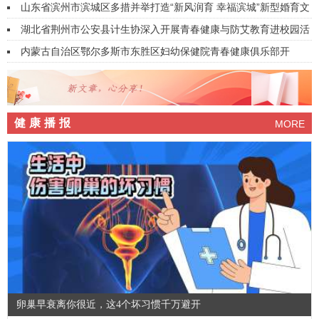
山东省滨州市滨城区多措并举打造“新风润育 幸福滨城”新型婚育文
化品牌
湖北省荆州市公安县计生协深入开展青春健康与防艾教育进校园活
动
内蒙古自治区鄂尔多斯市东胜区妇幼保健院青春健康俱乐部开
展“红丝带护健康，共筑无艾防线”活动
健康播报
MORE
卵巢早衰离你很近，这4个坏习惯千万避开